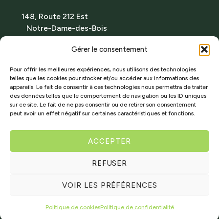
148, Route 212 Est
Notre-Dame-des-Bois
(Québec) Canada J0B 2E0
Gérer le consentement
Itinéraire
Tél. : 819 888-2314
Pour offrir les meilleures expériences, nous utilisons des technologies
telles que les cookies pour stocker et/ou accéder aux informations des
info@domainedesappalaches.ca
appareils. Le fait de consentir à ces technologies nous permettra de traiter
des données telles que le comportement de navigation ou les ID uniques
RBQ : 5868-0901-01
sur ce site. Le fait de ne pas consentir ou de retirer son consentement
peut avoir un effet négatif sur certaines caractéristiques et fonctions.
TERRAINS À VENDRE
ACCEPTER
REFUSER
© 2025 Tous droits réservés | Conception par
Basta communication
|
Politique de
VOIR LES PRÉFÉRENCES
confidentialité
Politique de cookies
Politique de confidentialité