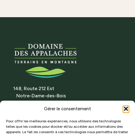
148, Route 212 Est
Notre-Dame-des-Bois
(Québec) Canada J0B 2E0
Gérer le consentement
Itinéraire
Tél. : 819 888-2314
Pour offrir les meilleures expériences, nous utilisons des technologies
telles que les cookies pour stocker et/ou accéder aux informations des
info@domainedesappalaches.ca
appareils. Le fait de consentir à ces technologies nous permettra de traiter