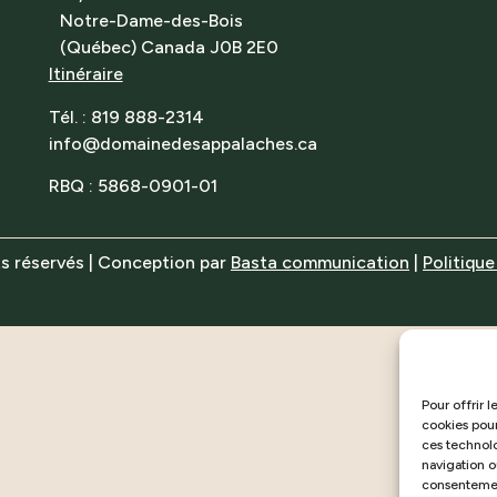
Notre-Dame-des-Bois
(Québec) Canada J0B 2E0
Itinéraire
Tél. : 819 888-2314
info@domainedesappalaches.ca
RBQ : 5868-0901-01
s réservés | Conception par
Basta communication
|
Politique
Pour offrir 
cookies pour
ces technol
navigation ou
consentement