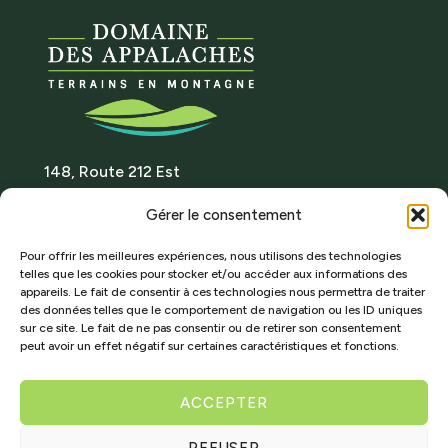
148, Route 212 Est
Notre-Dame-des-Bois
Gérer le consentement
(Quebec) Canada J0B 2E0
Location
Pour offrir les meilleures expériences, nous utilisons des technologies
telles que les cookies pour stocker et/ou accéder aux informations des
Phone: 819 888-2314
appareils. Le fait de consentir à ces technologies nous permettra de traiter
info@domainedesappalaches.ca
des données telles que le comportement de navigation ou les ID uniques
sur ce site. Le fait de ne pas consentir ou de retirer son consentement
RBQ : 5868-0901-01
peut avoir un effet négatif sur certaines caractéristiques et fonctions.
ACCEPTER
LOTS FOR SALE
REFUSER